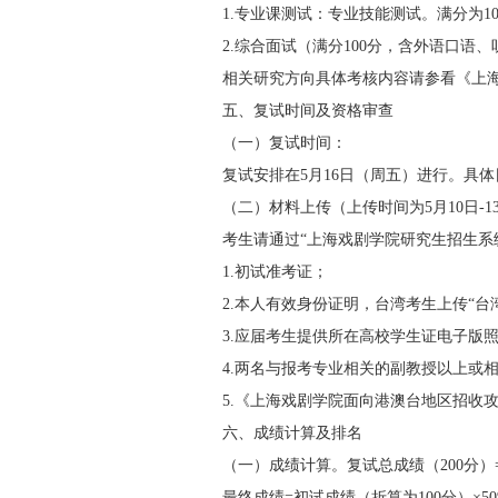
1.
专业课测试：专业技能测试。满分为
1
2.
综合面试（满分
100
分，含外语口语、
相关研究方向具体考核内容请参看《上
五、复试时间及资格审查
（一）复试时间：
复试安排在
5
月
16
日（周五）进行。具体
（二）材料上传（上传时间为
5
月
10
日
-1
考生请通过
“上海戏剧学院研究生招生系
1.
初试准考证；
2.
本人有效身份证明，台湾考生上传“台
3.
应届考生提供所在高校学生证电子版
4.
两名与报考专业相关的副教授以上或相
5.
《上海戏剧学院面向港澳台地区招收
六、成绩计算及排名
（一）成绩计算。复试总成绩（
200
分）
最终成绩
=
初试成绩（折算为
100
分）×
5