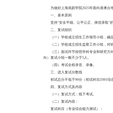
为做好上海戏剧学院
202
5
年面向港澳台
一、基本原则
坚持
“安全平稳、公平公正、择优录取”
二、复试组织
（一）学校成立招生工作领导小组，确
（二）学校成立招生监察工作小组，对
（三）面试环节按照学科专业和研究方
向）复试小组一般不少于
5
人。
（四）考试全程录音、录像。
三、进入复试分数线
初试总分不低于
90
分（初试科目
Z001
综
四、复试方式及内容
（一）复试方式：线下考试。
（二）复试内容：
复试科目（专业综合能力测试）：