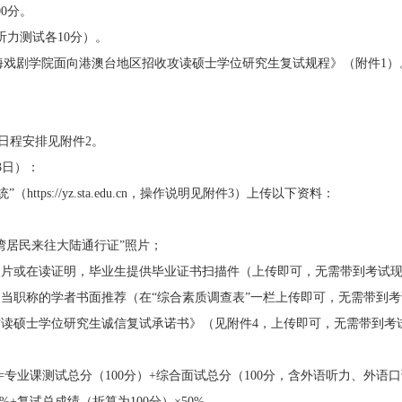
00
分。
听力测试各
10
分）。
海戏剧学院
面向港澳台地区招收攻读硕士学位研究生
复试规程》（附件
1
）
日程安排见附件
2
。
3
日）：
统”（
https://yz.sta.edu.cn
，操作说明见附件
3
）上传以下资料：
湾居民来往大陆通行证”照片；
照片或在读证明，毕业生提供毕业证书扫描件（上传即可，无需带到考试
当职称的学者书面推荐（在“综合素质调查表”一栏上传即可，无需带到
攻读硕士学位研究生诚信复试承诺书》（见附件
4
，上传即可，无需带到考
=
专业课测试总分（
100
分）
+
综合面试总分（
100
分，含外语听力、外语口
0%+
复试总成绩（折算为
100
分）×
50%
。