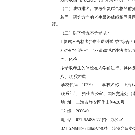
（二）成绩排名。在考生复试合格的前
若同一研究方向的考生最终成绩相同且
绩。
（三）以下情况不予录取：
1.
复试不合格者
(
“专业课测试”或“综合面
2.
对有“不诚信”、“不道德”和“违法违纪
七
、体检
拟录取考生
的
体检
在入学前进行
。具体
八、联系方式
学校代码：
10279
学校名称：上海
联系部门：招生办公室、国际交流处（
地
址：上海市静安区华山路
630
号
邮
编：
200040
电
话：
021-62488077
招生办公室
021-62498896
国际交流处（港澳台事务