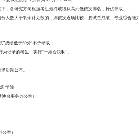
提下，各研究方向根据考生最终成绩从高到低依次排名，择优录取。
同分人数大于剩余计划数的，则依次逐项比较：复试总成绩、专业综合能
试”成绩低于
60
分
)
不予录取；
”行为记录的考生，实行“一票否决制”。
要求后期公布。
戏剧学院
港澳台事务办公室）
办公室）